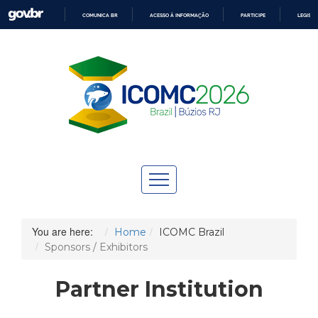
COMUNICA BR
ACESSO À INFORMAÇÃO
PARTICIPE
LEGISL
IR
PARA
O
CONTEÚDO
You are here:
Home
ICOMC Brazil
Sponsors / Exhibitors
Partner Institution