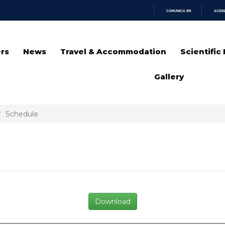
COMUNICA BR
ACESS
IR
PARA
O
CONTEÚDO
rs
News
Travel & Accommodation
Scientific
Gallery
Schedule
Download