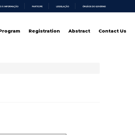
O À INFORMAÇÃO
PARTICIPE
LEGISLAÇÃO
ÓRGÃOS DO GOVERNO
 Program
Registration
Abstract
Contact Us